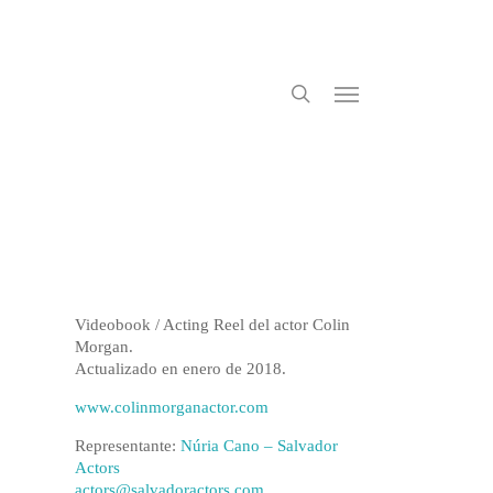
search
Menu
Videobook / Acting Reel del actor Colin
Morgan.
Actualizado en enero de 2018.
www.colinmorganactor.com
Representante:
Núria Cano – Salvador
Actors
actors@salvadoractors.com