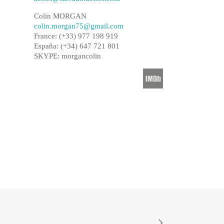
Colin MORGAN
colin.morgan75@gmail.com
France: (+33) 977 198 919​
España: (+34) 647 721 801
SKYPE: morgancolin