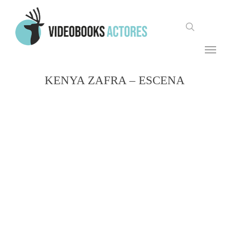
Skip
to
search
main
content
Menu
KENYA ZAFRA – ESCENA