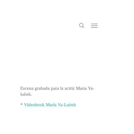
search
Menu
Escena grabada para la actriz Maria Va-
luènh.
*
Videobook María Va-Luènh