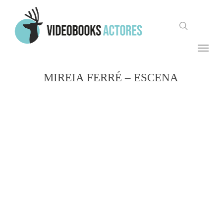
Skip
to
search
main
content
Menu
MIREIA FERRÉ – ESCENA