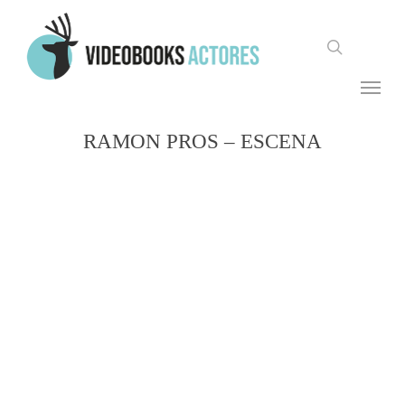
Skip
to
search
main
content
Menu
RAMON PROS – ESCENA